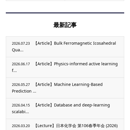
最新記事
【Article】Bulk Ferromagnetic Icosahedral
2026.07.23
Qua...
【Article】Physics-informed active learning
2026.06.17
f...
【Article】Machine Learning-Based
2026.05.27
Prediction ...
【Article】Database and deep-learning
2026.04.15
scalabi...
【Lecture】日本化学会 第106春季年会 (2026)
2026.03.20