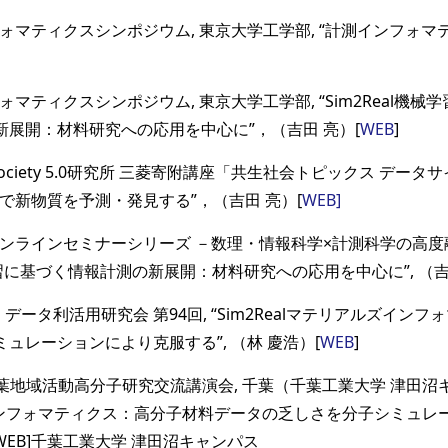
ォマティクスシンポジウム, 東京大学工学部, “計測インフォマ
マティクスシンポジウム, 東京大学工学部, “Sim2Real機
展開：材料研究への応用を中心に”，（吉田 亮）[
WEB
]
ociety 5.0研究所 三菱寄附講座「共生社会トピックス データ
で新物質を予測・発見する”，（吉田 亮）[
WEB]
ンラインセミナーシリーズ －数理・情報科学×計測科学の高度
械学習に基づく情報計測の新展開：材料研究への応用を中心に”, （吉
I・データ利活用研究会 第94回, “Sim2Realマテリアルズイン
ュレーションにより克服する”, （林 慶浩）[
WEB
]
葉地域活動高分子研究交流講演会, 千葉（千葉工業大学 津田沼キャン
インフォマティクス：高分子材料データの乏しさを分子シミュレ
[WEB]千葉工業大学 津田沼キャンパス