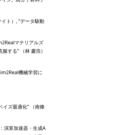
グサイト）, “データ駆動
m2Realマテリアルズ
する” （林 慶浩）
im2Real機械学習に
onとベイズ最適化” （南條
来：演算加速器・生成A