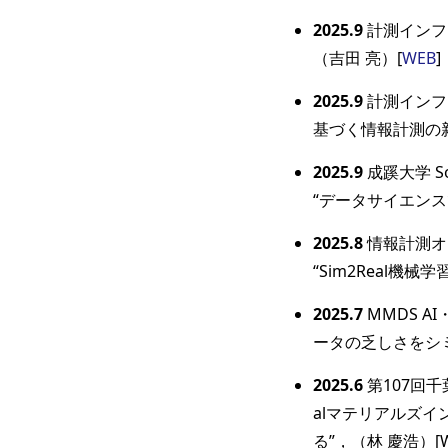
2025.9
計測インフ
（吉田 亮）[
WEB
]
2025.9
計測インフォ
基づく情報計測の新
2025.9
成蹊大学 S
“データサイエンス
2025.8
情報計測オ
“Sim2Real機
2025.7
MMDS A
ータの乏しさをシミ
2025.6
第107回千
alマテリアルズ
る”，（林 慶浩）