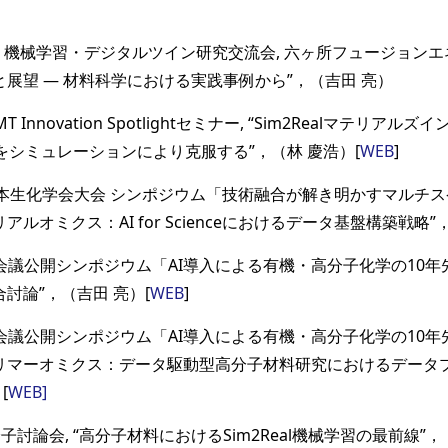
I・機械学習・デジタルツイン研究交流会, 六ヶ所フュージョンエネルギ
の現状と展望 ― 材料科学における実践事例から”，（吉田 亮）
MT Innovation Spotlightセミナー, “Sim2Realマテリ
シミュレーションにより克服する”，（林 慶浩）[
WEB
]
本生化学会大会 シンポジウム「技術融合が解き明かすマルチス
リアルオミクス：AI for Scienceにおけるデータ基盤構築戦略”
議公開シンポジウム「AI導入による有機・高分子化学の10年先
合討論”，（吉田 亮）[
WEB
]
議公開シンポジウム「AI導入による有機・高分子化学の10年先
“ポリマーオミクス：データ駆動型高分子材料研究におけるデータ
[
WEB]
子討論会, “高分子材料におけるSim2Real機械学習の最前線”，