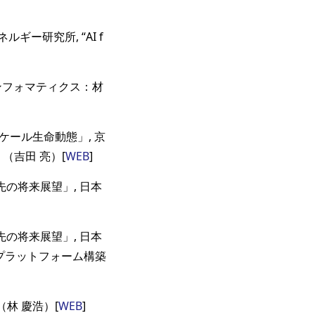
ー研究所, “AI f
アルズインフォマティクス：材
ケール生命動態」, 京
，（吉田 亮）[
WEB
]
の将来展望」, 日本
の将来展望」, 日本
プラットフォーム構築
（林 慶浩）[
WEB
]