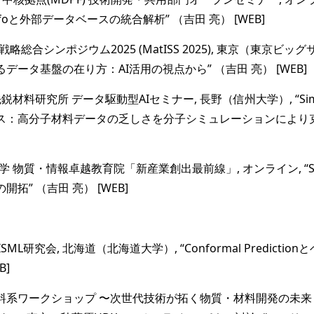
nfoと外部データベースの統合解析” （吉田 亮） [WEB]
ル戦略総合シンポジウム2025 (MatISS 2025), 東京（東京ビッ
データ基盤の在り方：AI活用の視点から” （吉田 亮） [WEB]
学 先鋭材料研究所 データ駆動型AIセミナー, 長野（信州大学）, “Si
ス：高分子材料データの乏しさを分子シミュレーションにより克服
学大学 物質・情報卓越教育院「新産業創出最前線」, オンライン, “S
拓” （吉田 亮） [WEB]
 IBISML研究会, 北海道（北海道大学）, “Conformal Predicti
B]
18回材料系ワークショップ 〜次世代技術が拓く物質・材料開発の未