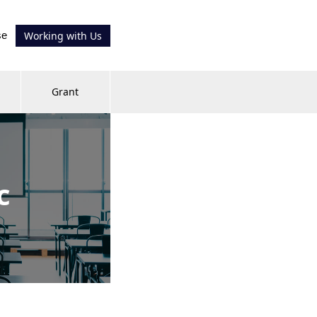
se
Working with Us
Grant
c