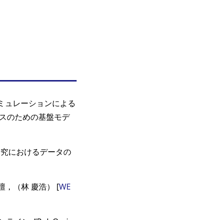
“シミュレーションによる
ィクスのための基盤モデ
料研究におけるデータの
，（林 慶浩） [
WE