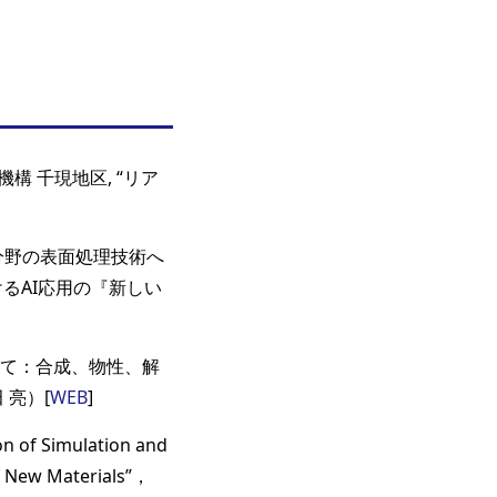
構 千現地区, “リア
分野の表面処理技術へ
けるAI応用の『新しい
けて：合成、物性、解
 亮）[
WEB
]
 Simulation and
f New Materials”，