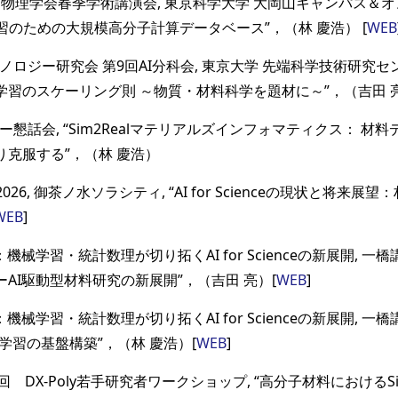
物理学会春季学術講演会, 東京科学大学 大岡山キャンパス＆オンライ
機械学習のための大規模高分子計算データベース”，（林 慶浩） [
WEB
ロジー研究会 第9回AI分科会, 東京大学 先端科学技術研究センタ
学習のスケーリング則 ～物質・材料科学を題材に～”，（吉田 
ー懇話会, “Sim2Realマテリアルズインフォマティクス： 材
克服する”，（林 慶浩）
ta2026, 御茶ノ水ソラシティ, “AI for Scienceの現状と将来
WEB
]
26：機械学習・統計数理が切り拓くAI for Scienceの新展開, 一
AI駆動型材料研究の新展開”，（吉田 亮）[
WEB
]
26：機械学習・統計数理が切り拓くAI for Scienceの新展開, 一
転移学習の基盤構築”，（林 慶浩）[
WEB
]
2回 DX-Poly若手研究者ワークショップ, “高分子材料におけるSi