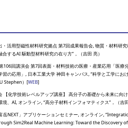
・活用型磁性材料研究拠点 第7回成果報告会, 物質・材料研究機
合するAI 駆動型材料研究の在り方”，（吉田 亮）
第106回講演会 第7回表面・材料技術の医療・産業応用「医療
習の応用」, 日本工業大学 神田キャンパス, “科学と工学にお
Stephen）[
WEB
]
会 【化学技術レベルアップ講座】 高分子の基礎から未来に向
境、AI, オンライン, “高分子材料インフォマティクス”，（吉田
NEXT」アプリケーションセミナー, オンライン, “Integration of
hrough Sim2Real Machine Learning: Toward the Discovery o