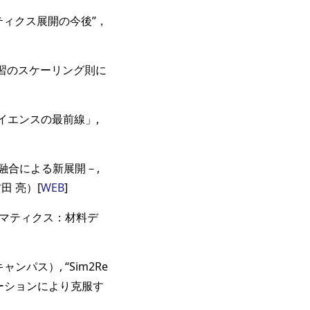
ティクス展開の今後”，
械学習のスケーリング則に
サイエンスの最前線」,
融合による新展開－,
田 亮）[
WEB
]
フォマティクス：材料デ
パス）, “Sim2Re
ーションにより克服す