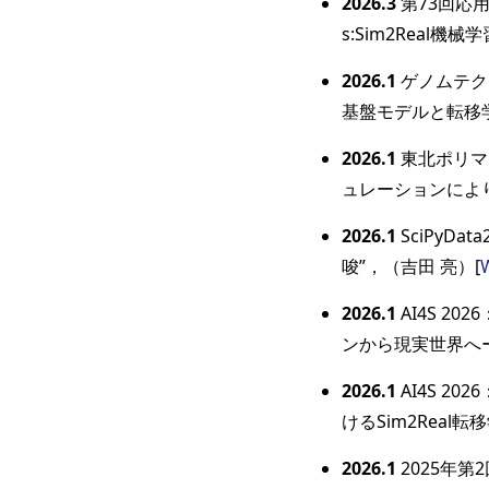
2026.3
第73回応用
s:Sim2Real
2026.1
ゲノムテクノ
基盤モデルと転移
2026.1
東北ポリマ
ュレーションにより
2026.1
SciPyDa
唆”，（吉田 亮）[
2026.1
AI4S 20
ンから現実世界へー
2026.1
AI4S 20
けるSim2Real
2026.1
2025年第