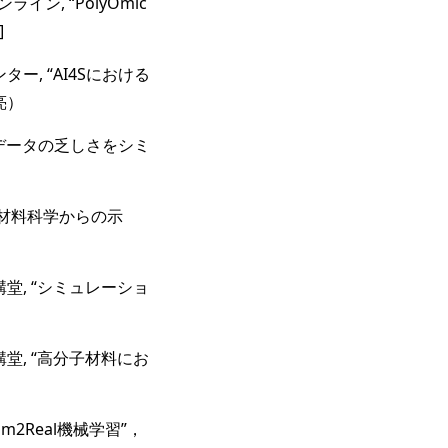
ン, “PolyOmic
]
ー, “AI4Sにおける
亮）
料データの乏しさをシミ
展望：材料科学からの示
橋講堂, “シミュレーショ
橋講堂, “高分子材料にお
m2Real機械学習”，