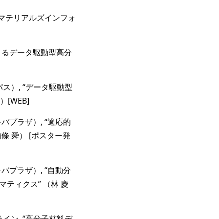
alマテリアルズインフォ
ンによるデータ駆動型高分
ス）, “データ駆動型
[WEB]
バプラザ）, “適応的
 舜） [ポスター発
バプラザ）, “自動分
ティクス” （林 慶
ライン, “高分子材料デ