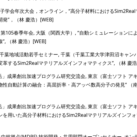
回高分子学会年次大会，オンライン，“高分子材料におけるSim2Re
”，（林 慶浩）[WEB]
学会 第105春季年会, 大阪（関西大学）, “自動シミュレーショ
, （林 慶浩）[WEB]
子学会千葉地域活動若手セミナー, 千葉（千葉工業大学津田沼キャンパ
するSim2Realマテリアルズインフォマティクス”, （林 慶浩）
「富岳」成果創出加速プログラム研究交流会, 東京（富士ソフト アキ
性自動計算の融合：高屈折率・高アッベ数高分子の発見” （南條
「富岳」成果創出加速プログラム研究交流会, 東京（富士ソフト アキ
を用いた高分子材料におけるSim2Realマテリアルズインフォマ
データ中核拠点(MDPF) 技術開発・共用部門オープンセミナー, オン