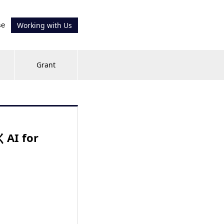
se
Working with Us
Grant
I for