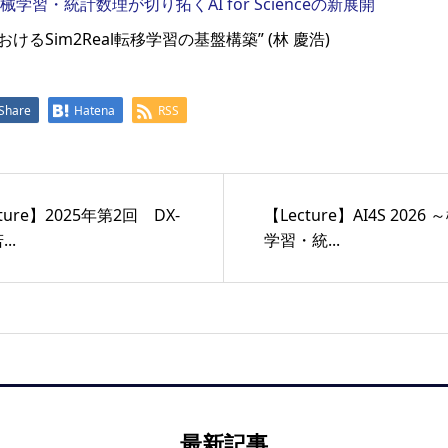
：機械学習・統計数理が切り拓くAI for Scienceの新展開
けるSim2Real転移学習の基盤構築” (林 慶浩)
Share
Hatena
RSS
ture】2025年第2回 DX-
【Lecture】AI4S 2026
...
学習・統...
最新記事