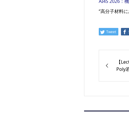
AI4S 2026
“高分子材料にお
Tweet
【Lec
Poly若