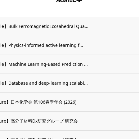
le】Bulk Ferromagnetic Icosahedral Qua...
le】Physics-informed active learning f...
le】Machine Learning-Based Prediction ...
le】Database and deep-learning scalabi...
ture】日本化学会 第106春季年会 (2026)
cture】高分子材料Dx研究グループ 研究会