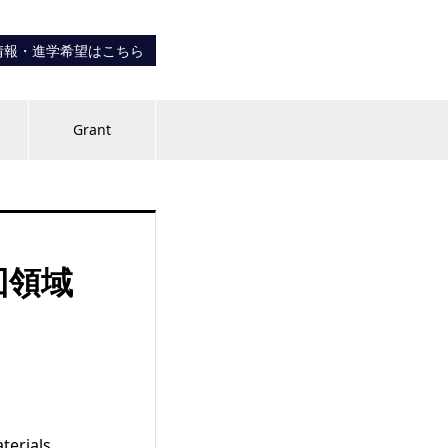
情報・進学希望はこちら
内
Grant
回領域
rials