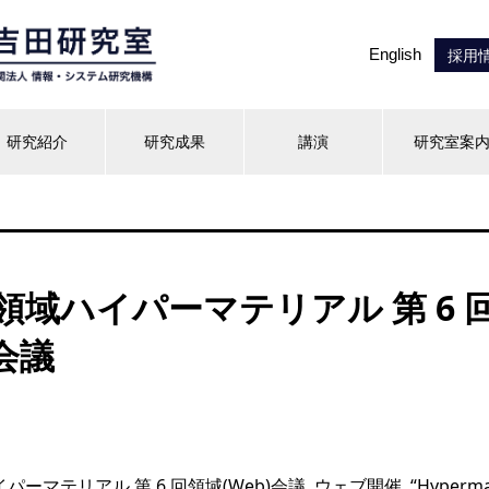
English
採用
研究紹介
研究成果
講演
研究室案
領域ハイパーマテリアル 第 6 
)会議
マテリアル 第 6 回領域(Web)会議, ウェブ開催, “Hypermate