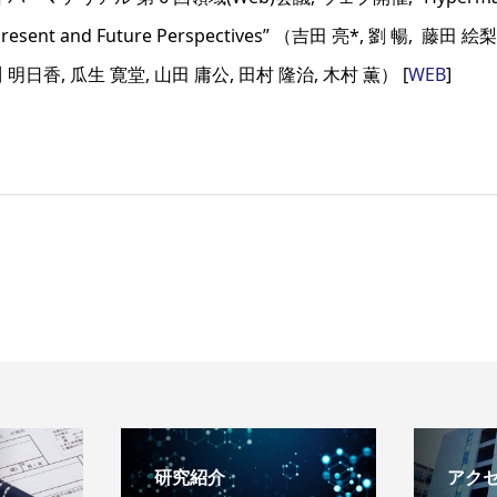
: Present and Future Perspectives” （吉田 亮*, 劉 暢, 藤田 
 明日香, 瓜生 寛堂, 山田 庸公, 田村 隆治, 木村 薫） [
WEB
]
研究紹介
アク