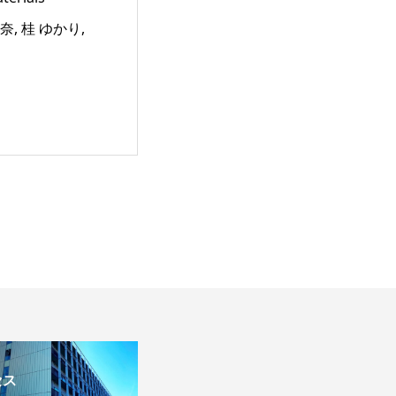
絵梨奈, 桂 ゆかり,
セス