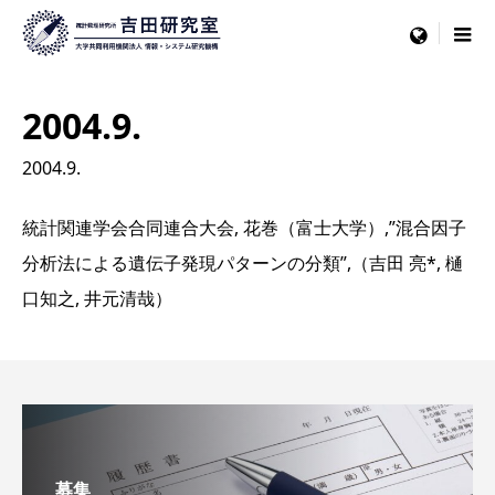
menu
2004.9.
2004.9.
統計関連学会合同連合大会, 花巻（富士大学）,”混合因子
分析法による遺伝子発現パターンの分類”,（吉田 亮*, 樋
口知之, 井元清哉）
募集