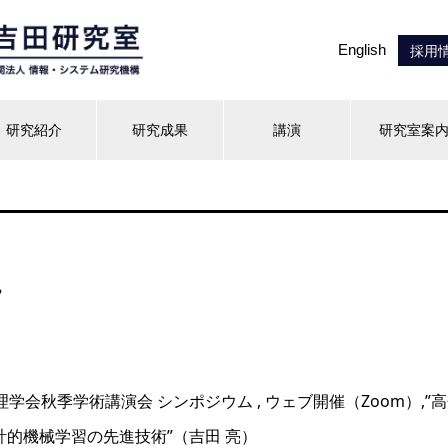
English
採用
研究紹介
研究成果
講演
研究室案
.
理学会秋季学術講演会 シンポジウム , ウェブ開催（Zoom）,”
計的機械学習の先進技術”（吉田 亮）