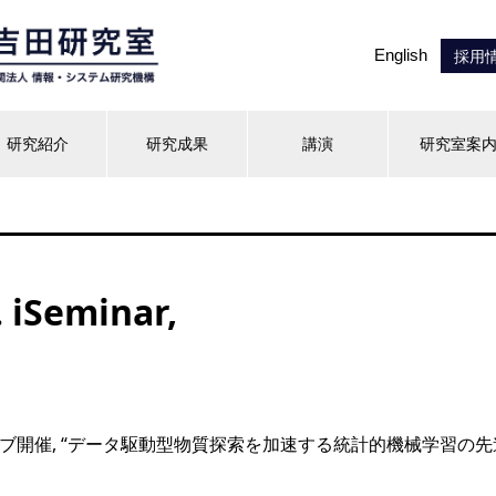
English
採用
研究紹介
研究成果
講演
研究室案
. iSeminar,
, ウェブ開催, “データ駆動型物質探索を加速する統計的機械学習の先