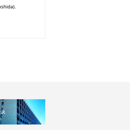
oshida).
セス