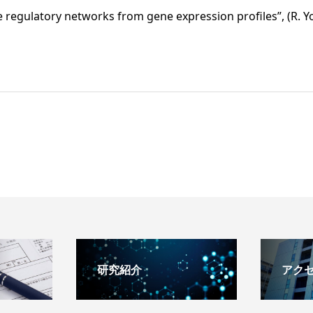
e regulatory networks from gene expression profiles”, (R. Y
研究紹介
アク