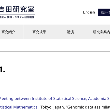
English
採用
研究紹介
研究成果
講演
研究室案
1.
Meeting between Institute of Statistical Science, Academia S
atistical Mathematics
, Tokyo, Japan, “Genomic data assimila