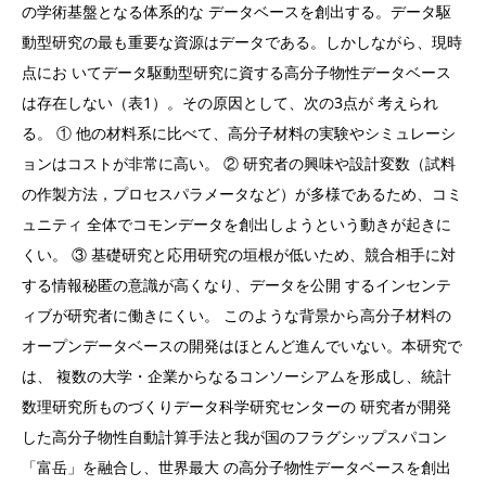
の学術基盤となる体系的な データベースを創出する。データ駆
動型研究の最も重要な資源はデータである。しかしながら、現時
点にお いてデータ駆動型研究に資する高分子物性データベース
は存在しない（表1）。その原因として、次の3点が 考えられ
る。 ① 他の材料系に比べて、高分子材料の実験やシミュレーシ
ョンはコストが非常に高い。 ② 研究者の興味や設計変数（試料
の作製方法，プロセスパラメータなど）が多様であるため、コミ
ュニティ 全体でコモンデータを創出しようという動きが起きに
くい。 ③ 基礎研究と応用研究の垣根が低いため、競合相手に対
する情報秘匿の意識が高くなり、データを公開 するインセンテ
ィブが研究者に働きにくい。 このような背景から高分子材料の
オープンデータベースの開発はほとんど進んでいない。本研究で
は、 複数の大学・企業からなるコンソーシアムを形成し、統計
数理研究所ものづくりデータ科学研究センターの 研究者が開発
した高分子物性自動計算手法と我が国のフラグシップスパコン
「富岳」を融合し、世界最大 の高分子物性データベースを創出